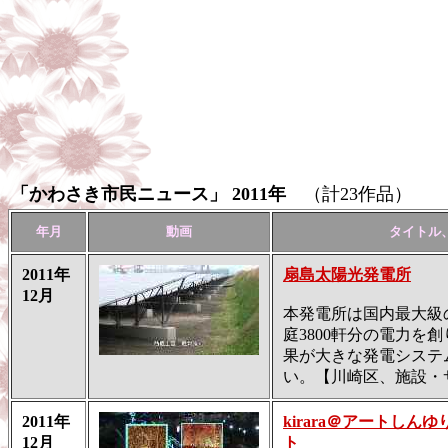
「かわさき市民ニュース」 2011年
（計23作品）
年月
動画
タイトル
2011年
扇島太陽光発電所
12月
本発電所は国内最大級
庭3800軒分の電力を
果が大きな発電システ
い。【川崎区、施設・
2011年
kirara＠アートしんゆ
12月
ト