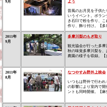
9月
よう
昔風のお月見を子供た
いうイベント。ボラン
き石臼で粉を作り、こ
作り、飾り付け。【多
2011年
多摩川梨のもぎ取り
9月
観光協会が行った多摩
秋の味覚多摩川梨を、
農園の様子を収録。【
2011年
なつやすみ野外上映会
8月
いつもは野外で行われ
の影響により室内で開
ントも同時開催。【麻