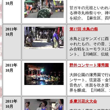
10月
甘ガキの元祖といわれ
る禅寺丸柿祭りや、禅
を紹介。【麻生区、四
2011年
第17回 水鳥の祭
10月
水鳥とはサンズイに酉
ゃれたもの。その昔、
み合戦をユーモラスに
ント。【川崎区、伝統
2011年
野外コンサート瀋秀園
10月
大師公園の瀋秀園で行
ンサート。弦楽器・金
音色が、水面を吹き渡
界を醸成。【川崎区、
2011年
多摩川花火大会
10月