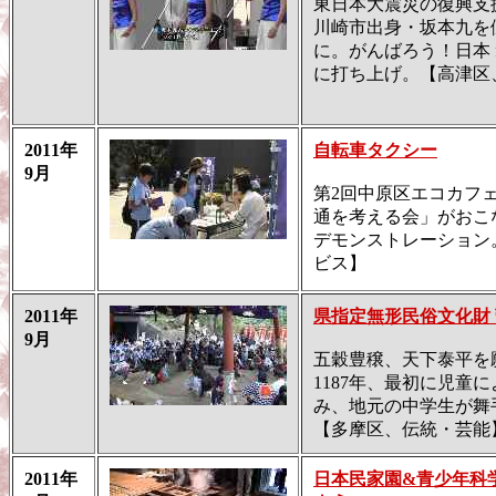
東日本大震災の復興支
川崎市出身・坂本九を
に。がんばろう！日本 
に打ち上げ。【高津区
2011年
自転車タクシー
9月
第2回中原区エコカフ
通を考える会」がおこ
デモンストレーション
ビス】
2011年
県指定無形民俗文化財
9月
五穀豊穣、天下泰平を
1187年、最初に児童
み、地元の中学生が舞
【多摩区、伝統・芸能
2011年
日本民家園&青少年科