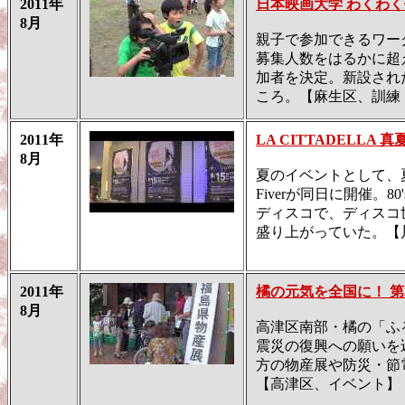
2011年
日本映画大学 わくわ
8月
親子で参加できるワー
募集人数をはるかに超
加者を決定。新設され
ころ。【麻生区、訓練
2011年
LA CITTADELLA
8月
夏のイベントとして、夏まつ
Fiverが同日に開催。80's
ディスコで、ディスコ
盛り上がっていた。【
2011年
橘の元気を全国に！ 第
8月
高津区南部・橘の「ふ
震災の復興への願いを
方の物産展や防災・節
【高津区、イベント】