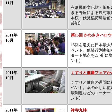
11月
有形民俗文化財・旧船
きる野座による農村歌
本桜・伏見稲荷鳥居前
芸能】
2011年
第15回 かわさきハロ
10月
15回を迎えた日本最
ベント。仮装行列参加者
タート地点を2か所に
ント】
2011年
くすりと健康フェアかわ
10月
くすりと健康の週間に
ベント。薬の正しい使
康測定などのコーナー
ント】
2011年
禅寺丸柿