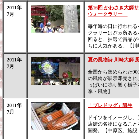
2011年
第16回 かわさき大師
7月
ウォークラリー
毎年海の日に行われる
クラリーは27ヵ所ある
回ると、抽選で賞品が
ちに人気がある。【川
2011年
夏の風物詩 川崎大師 
7月
全国から集められた90
の風鈴が展示即売され
っぱいに鳴り響く様子
季・風物】
2011年
「ブレドッグ」誕生
7月
ドイツをイメージし、
店街の名物になること
開発。【中原区、施設